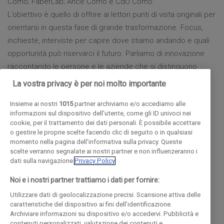
Como; FaberLab; Ance Como e CdO Como.
L’obiettivo è quello di offrire ai lettori punti di vista originali per
orientarsi in questa fase di grande trasformazione. Focus,
inchieste, interviste per capire dove stiamo andando e quali
opportunità può riservarci il futuro. Parliamo di innovazione
raccontando le persone e le aziende che si distinguono
diventando, talvolta, veri e propri casi di scuola. C’è inoltre
La vostra privacy è per noi molto importante
uno spazio costante per raccontare i nuovi lavori legati al
Insieme ai nostri
1015
partner archiviamo e/o accediamo alle
digitale e quelli antichi con un grande passato e un domani
informazioni sul dispositivo dell'utente, come gli ID univoci nei
che non ha da temere.
cookie, per il trattamento dei dati personali. È possibile accettare
o gestire le proprie scelte facendo clic di seguito o in qualsiasi
momento nella pagina dell'informativa sulla privacy. Queste
scelte verranno segnalate ai nostri partner e non influenzeranno i
dati sulla navigazione.
Privacy Policy
Direttore responsabile:
Diego Minonzio
Noi e i nostri partner trattiamo i dati per fornire:
Utilizzare dati di geolocalizzazione precisi. Scansione attiva delle
Redazione:
caratteristiche del dispositivo ai fini dell’identificazione.
Archiviare informazioni su dispositivo e/o accedervi. Pubblicità e
Enrico Marletta
contenuti personalizzati, valutazione dei contenuti e